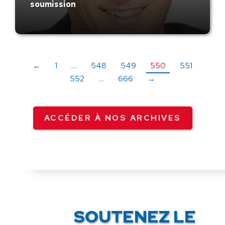
soumission
←
1
…
548
549
550
551
552
…
666
→
ACCÉDER À NOS ARCHIVES
SOUTENEZ LE