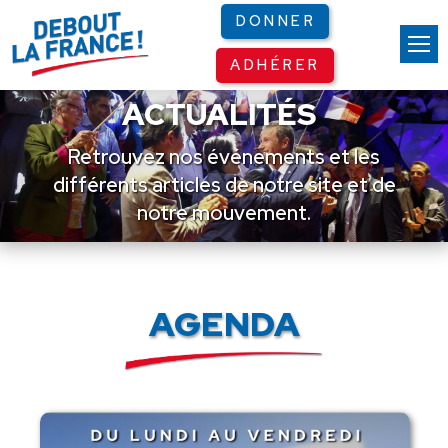
Panneau de gestion des cookies
DONNER
ADHÉRER
ACTUALITÉS
Retrouvez nos événements et les
différents articles de notre site et de
notre mouvement.
AGENDA