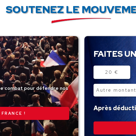
SOUTENEZ LE MOUVEME
FAITES UN
Montant
20 €
tre combat pour défendre nos
Autre
montant
Après déductio
 FRANCE !