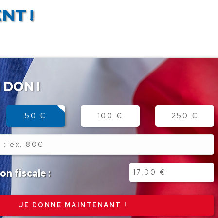
NT !
 DON !
50 €
100 €
250 €
n fiscale :