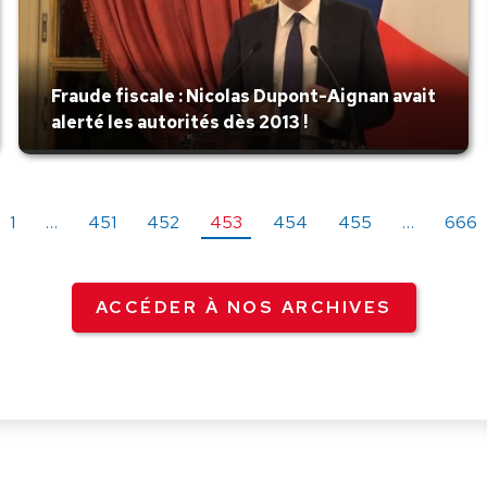
Fraude fiscale : Nicolas Dupont-Aignan avait
alerté les autorités dès 2013 !
1
…
451
452
453
454
455
…
666
ACCÉDER À NOS ARCHIVES