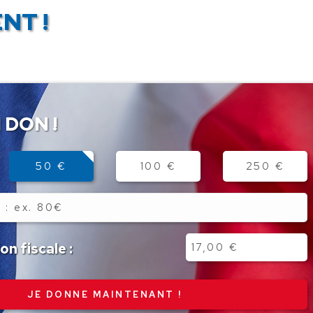
NT !
 DON !
50 €
100 €
250 €
n fiscale :