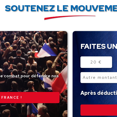
SOUTENEZ LE MOUVEME
FAITES UN
Montant
20 €
tre combat pour défendre nos
Autre
montant
Après déductio
 FRANCE !