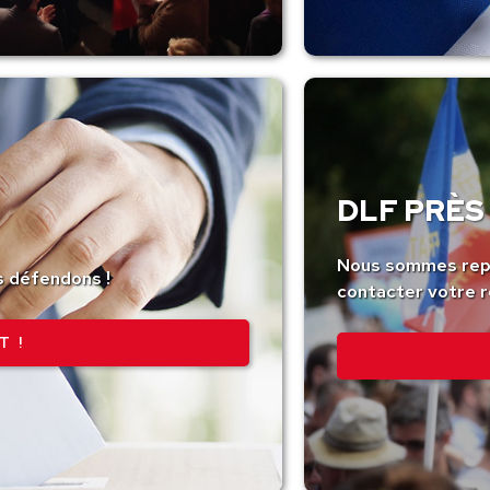
DLF PRÈS 
Nous sommes repr
s défendons !
contacter votre r
T !