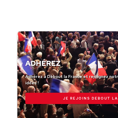
ADHÉREZ
Adhérez à Debout la France et rejoignez no
idées !
JE REJOINS DEBOUT LA