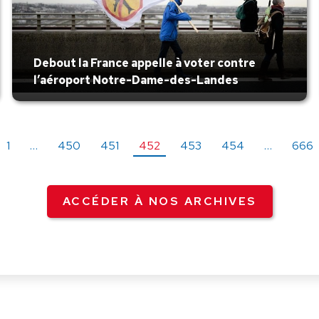
Debout la France appelle à voter contre
l’aéroport Notre-Dame-des-Landes
1
…
450
451
452
453
454
…
666
ACCÉDER À NOS ARCHIVES