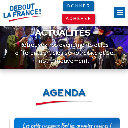
Panneau de gestion des cookies
DONNER
ADHÉRER
ACTUALITÉS
Retrouvez nos événements et les
différents articles de notre site et de
notre mouvement.
AGENDA