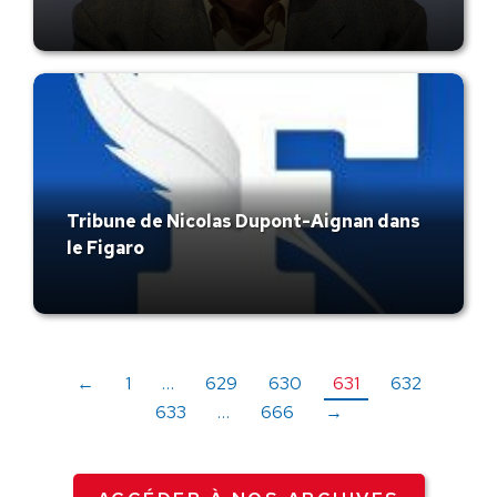
Tribune de Nicolas Dupont-Aignan dans
le Figaro
←
1
…
629
630
631
632
633
…
666
→