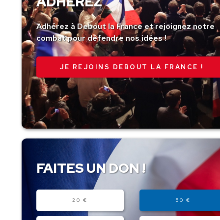
ADHÉREZ
Adhérez à Debout la France et rejoignez notre
combat pour défendre nos idées !
JE REJOINS DEBOUT LA FRANCE !
FAITES UN DON !
Montant
20 €
50 €