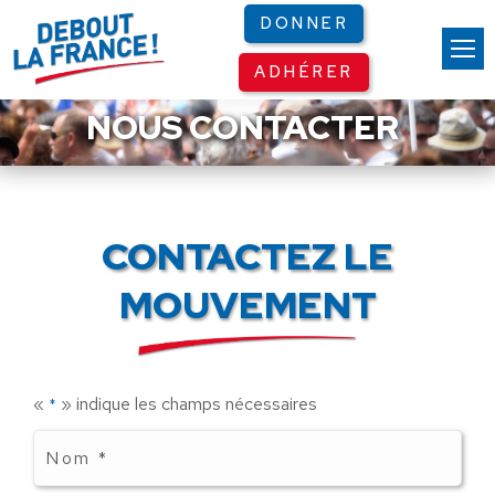
Panneau de gestion des cookies
DONNER
ADHÉRER
NOUS CONTACTER
CONTACTEZ LE
MOUVEMENT
«
» indique les champs nécessaires
*
Nom
*