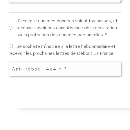
Traitement
J’accepte que mes données soient transmises, et
RGPD
reconnais avoir pris connaissance de la déclaration
sur la protection des données personnelles. *
*
Lettre
Je souhaite m'inscrire à la lettre hebdomadaire et
d'actualité
recevoir les prochaines lettres de Debout La France.
Captcha
:
Résoudre
:
4x4
*