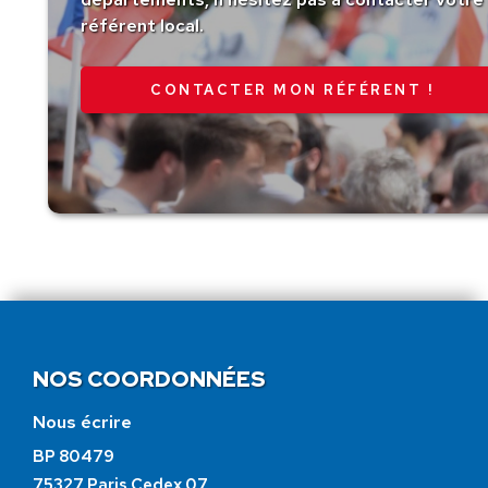
référent local.
CONTACTER MON RÉFÉRENT !
NOS COORDONNÉES
Nous écrire
BP 80479
75327 Paris Cedex 07