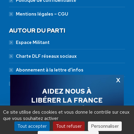
Politique de confidentialité
Mentions légales – CGU
AUTOUR DU PARTI
Espace Militant
Charte DLF réseaux sociaux
Abonnement à la lettre d’infos
Abonnement RSS
AIDEZ NOUS À
LIBÉRER LA FRANCE
JE FAIS UN DON À DLF
Ce site utilise des cookies et vous donne le contrôle sur ceux
que vous souhaitez activer
ADHÉSION
20 €
50 €
100 €
Tout accepter
Tout refuser
Personnaliser
Debout La France © 2026 | Designed by Aryup.com