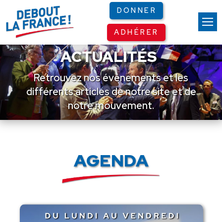
Panneau de gestion des cookies
DONNER
ADHÉRER
ACTUALITÉS
Retrouvez nos événements et les
différents articles de notre site et de
notre mouvement.
AGENDA