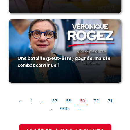
Une bataille (peut-être) gagnée, mais le
combat continue !
←
1
…
67
68
69
70
71
…
666
→