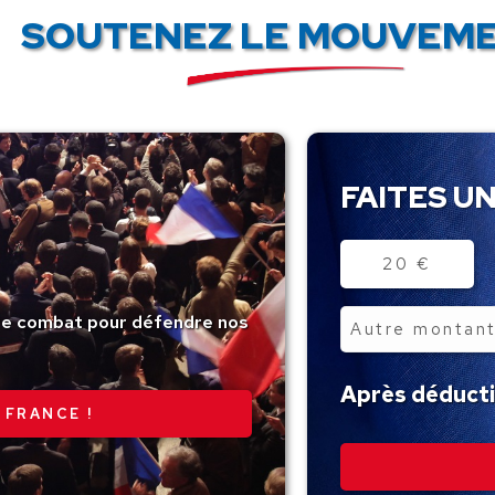
SOUTENEZ LE MOUVEME
FAITES UN
Montant
20 €
tre combat pour défendre nos
Autre
montant
Après déductio
 FRANCE !