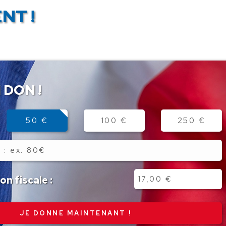
NT !
 DON !
50 €
100 €
250 €
n fiscale :