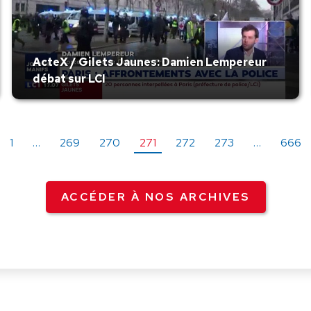
ActeX / Gilets Jaunes: Damien Lempereur
débat sur LCI
1
…
269
270
271
272
273
…
666
ACCÉDER À NOS ARCHIVES