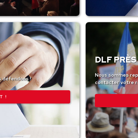
DLF PRÈS 
Nous sommes repr
s défendons !
contacter votre r
T !