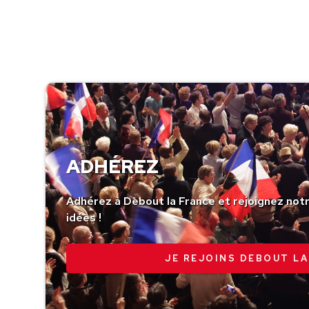
ADHÉREZ
Adhérez à Debout la France et rejoignez no
idées !
JE REJOINS DEBOUT LA