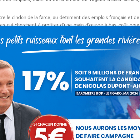
être le dindon de la farce, au détriment des emplois français et de
sées qui cherchent à profiter d’une main d’œuvre à bas coût pour
 carbone.
 imposture qui nous coute cher. Nous devons y mettre fin.
omiques alternatives comme le retour à un protectionnisme
ns fabriqués en France plus écologiques et des circuits-courts,
avec un libéralisme excessif, c’est aussi le seul moyen de réduire
e des principales causes du dérèglement climatique qui menace
nous à vite mettre en œuvre ces solutions !
dialisation
lorence Bernard
26 janvier 2019