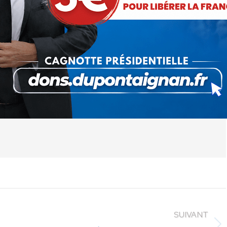
 cet article
ger
Partager
Partager
Partager
sur
sur
sur
Pinterest
LinkedIn
WhatsApp
SUIVANT