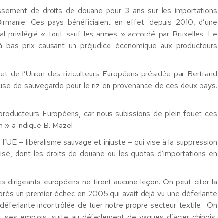
issement de droits de douane pour 3 ans sur les importations
manie. Ces pays bénéficiaient en effet, depuis 2010, d’une
 privilégié « tout sauf les armes » accordé par Bruxelles. Le
 à bas prix causant un préjudice économique aux producteurs
n et de l’Union des riziculteurs Européens présidée par Bertrand
lause de sauvegarde pour le riz en provenance de ces deux pays.
 producteurs Européens, car nous subissions de plein fouet ces
 » a indiqué B. Mazel.
l’UE – libéralisme sauvage et injuste – qui vise à la suppression
isé, dont les droits de douane ou les quotas d’importations en
 dirigeants européens ne tirent aucune leçon. On peut citer la
près un premier échec en 2005 qui avait déjà vu une déferlante
déferlante incontrôlée de tuer notre propre secteur textile. On
et ses emplois, suite au déferlement de vagues d’acier chinois,