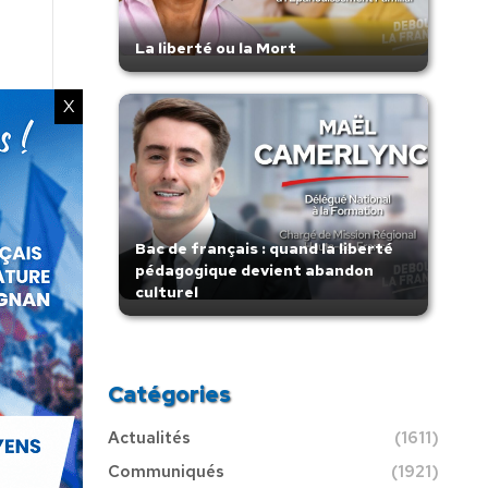
La liberté ou la Mort
X
Bac de français : quand la liberté
pédagogique devient abandon
culturel
Catégories
Actualités
(1611)
Communiqués
(1921)