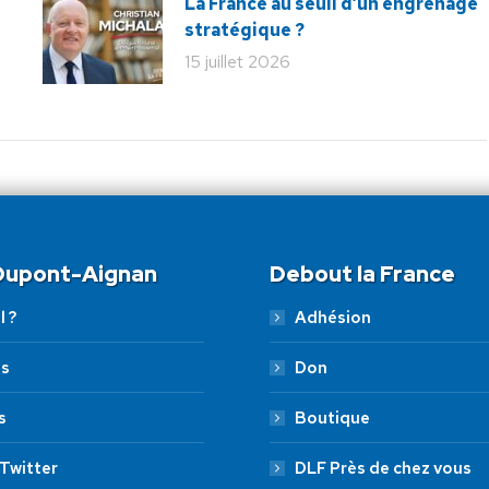
La France au seuil d’un engrenage
stratégique ?
15 juillet 2026
 Dupont-Aignan
Debout la France
l ?
Adhésion
es
Don
s
Boutique
Twitter
DLF Près de chez vous