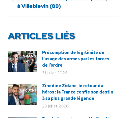
Article
à Villeblevin (89)
précédent
:
ARTICLES LIÉS
Présomption de légitimité de
l’usage des armes par les forces
de l’ordre
31 juillet 2026
Zinedine Zidane, le retour du
héros : la France confie son destin
à sa plus grande légende
29 juillet 2026