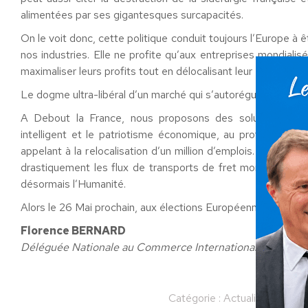
alimentées par ses gigantesques surcapacités.
On le voit donc, cette politique conduit toujours l’Europe à 
nos industries. Elle ne profite qu’aux entreprises mondiali
maximaliser leurs profits tout en délocalisant leur empreinte
Le dogme ultra-libéral d’un marché qui s’autorégule est une
A Debout la France, nous proposons des solutions écon
intelligent et le patriotisme économique, au profit de bie
appelant à la relocalisation d’un million d’emplois. Rompre 
drastiquement les flux de transports de fret mondiaux, un
désormais l’Humanité.
Alors le 26 Mai prochain, aux élections Européennes, aidez-
Florence BERNARD
Déléguée Nationale au Commerce International et à la Mon
Catégorie :
Actualités
Par
F