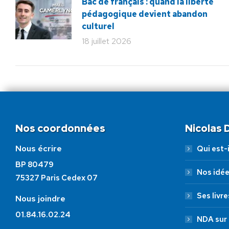
Bac de français : quand la liberté
pédagogique devient abandon
culturel
18 juillet 2026
Nos coordonnées
Nicolas
Nous écrire
Qui est-i
BP 80479
Nos idé
75327 Paris Cedex 07
Ses livre
Nous joindre
01.84.16.02.24
NDA sur 