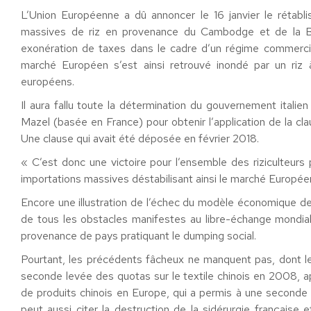
L’Union Européenne a dû annoncer le 16 janvier le rétabl
massives de riz en provenance du Cambodge et de la Bir
exonération de taxes dans le cadre d’un régime commercial
marché Européen s’est ainsi retrouvé inondé par un riz
européens.
Il aura fallu toute la détermination du gouvernement italie
Mazel (basée en France) pour obtenir l’application de la c
Une clause qui avait été déposée en février 2018.
« C’est donc une victoire pour l’ensemble des riziculteurs
importations massives déstabilisant ainsi le marché Européen
Encore une illustration de l’échec du modèle économique de 
de tous les obstacles manifestes au libre-échange mondial
provenance de pays pratiquant le dumping social.
Pourtant, les précédents fâcheux ne manquent pas, dont les
seconde levée des quotas sur le textile chinois en 2008, a
de produits chinois en Europe, qui a permis à une seconde 
peut aussi citer la destruction de la sidérurgie française 