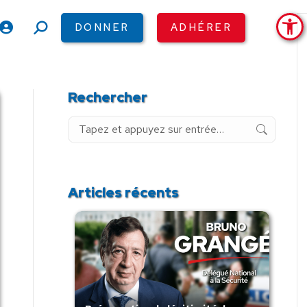
Ouv
DONNER
ADHÉRER
Recherche
:
Rechercher
Recherche
:
Articles récents