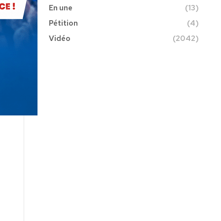
En une
(13)
Pétition
(4)
Vidéo
(2042)