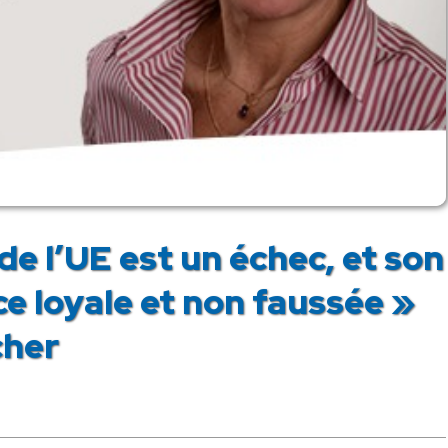
e l’UE est un échec, et son
e loyale et non faussée »
cher