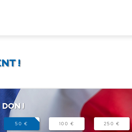
NT !
 DON !
50 €
100 €
250 €