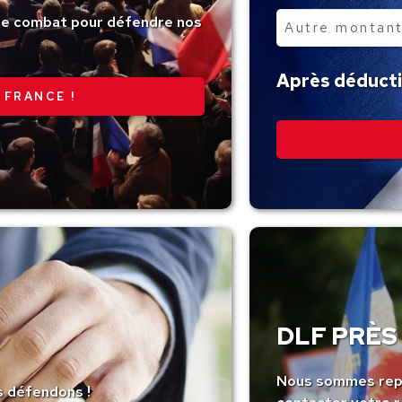
tre combat pour défendre nos
Autre
montant
Après déductio
 FRANCE !
DLF PRÈS 
Nous sommes repr
s défendons !