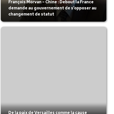
François Morvan – Chine : Debout la France
demande au gouvernement de s’opposer au
changement de statut
De la paix de Versailles comme la cause