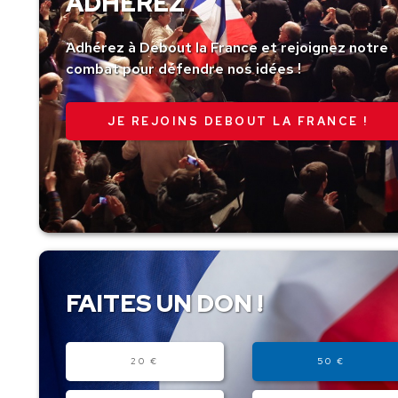
ADHÉREZ
Adhérez à Debout la France et rejoignez notre
combat pour défendre nos idées !
JE REJOINS DEBOUT LA FRANCE !
FAITES UN DON !
Montant
20 €
50 €