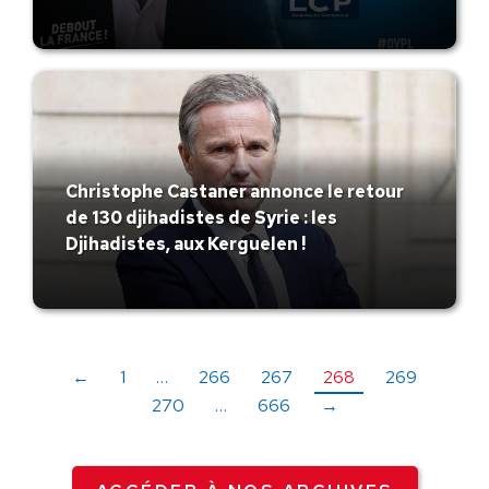
Christophe Castaner annonce le retour
de 130 djihadistes de Syrie : les
Djihadistes, aux Kerguelen !
←
1
…
266
267
268
269
270
…
666
→