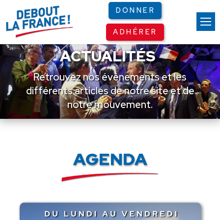
Panneau de gestion des cookies
DONNER
ADHÉRER
ACTUALITÉS
Retrouvez nos événements et les
différents articles de notre site et de
notre mouvement.
AGENDA