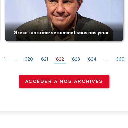
Grèce : un crime se commet sous nos yeux
1
…
620
621
622
623
624
…
666
ACCÉDER À NOS ARCHIVES