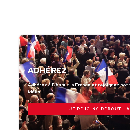
ADHÉREZ
Adhérez à Debout la France et rejoignez no
idées !
JE REJOINS DEBOUT LA