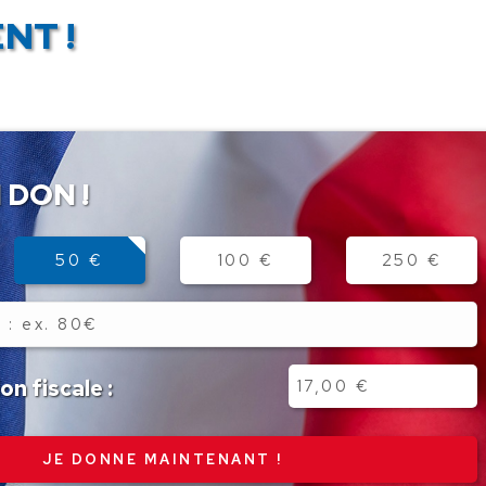
NT !
 DON !
50 €
100 €
250 €
n fiscale :