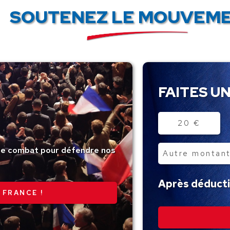
SOUTENEZ LE MOUVEME
FAITES UN
Montant
20 €
tre combat pour défendre nos
Autre
montant
Après déductio
 FRANCE !