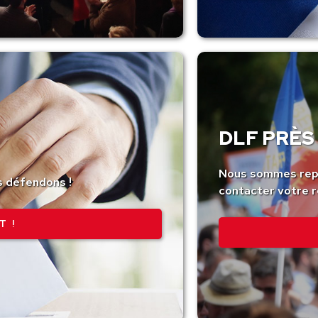
DLF PRÈS 
Nous sommes repr
s défendons !
contacter votre r
T !