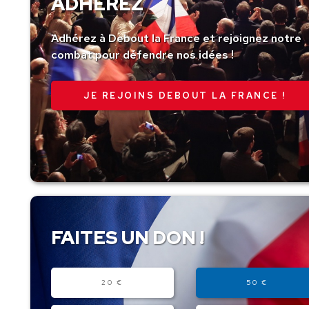
ADHÉREZ
Adhérez à Debout la France et rejoignez notre
combat pour défendre nos idées !
JE REJOINS DEBOUT LA FRANCE !
FAITES UN DON !
Montant
20 €
50 €