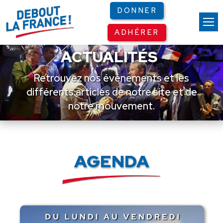
Panneau de gestion des cookies
DONNER
ADHÉRER
ACTUALITÉS
Retrouvez nos événements et les
différents articles de notre site et de
notre mouvement.
AGENDA