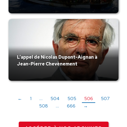
L’appel de Nicolas Dupont-Aignan à
Jean-Pierre Chevènement
←
1
…
504
505
506
507
508
…
666
→