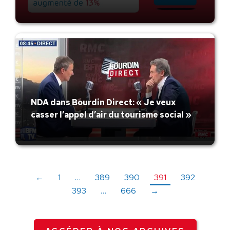
NDA dans Bourdin Direct: « Je veux
casser l’appel d’air du tourisme social »
←
1
…
389
390
391
392
393
…
666
→