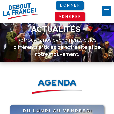
Panneau de gestion des cookies
DONNER
ADHÉRER
ACTUALITÉS
Retrouvez nos événements et les
différents articles de notre site et de
notre mouvement.
AGENDA