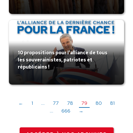
10 propositions pour l’alliance de tous
les souverainistes, patriotes et
républicains !
←
1
…
77
78
79
80
81
…
666
→