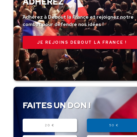
ADHÉREZ
Adhérez à Debout la France et rejoignez notre
combat pour défendre nos idées !
JE REJOINS DEBOUT LA FRANCE !
FAITES UN DON !
Montant
20 €
50 €