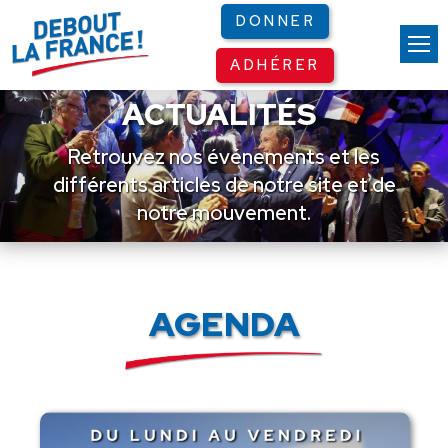
Panneau de gestion des cookies
DONNER
ADHÉRER
ACTUALITÉS
Retrouvez nos événements et les
différents articles de notre site et de
notre mouvement.
AGENDA