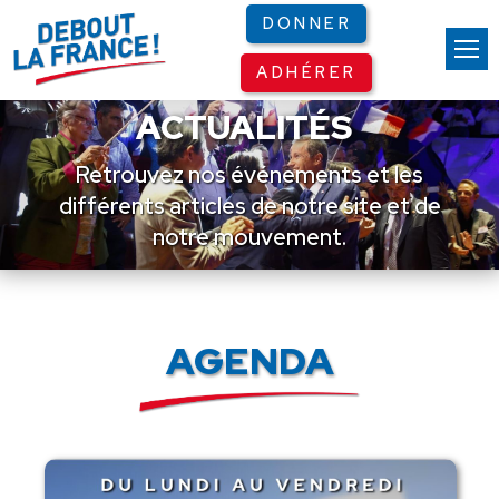
Panneau de gestion des cookies
DONNER
ADHÉRER
ACTUALITÉS
Retrouvez nos événements et les
différents articles de notre site et de
notre mouvement.
AGENDA