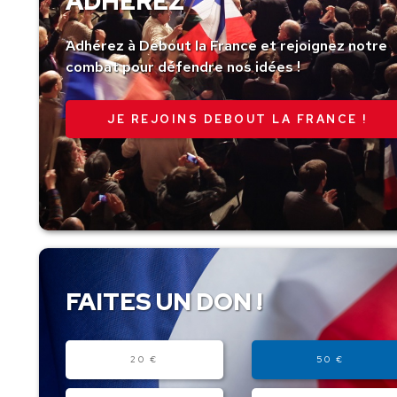
ADHÉREZ
Adhérez à Debout la France et rejoignez notre
combat pour défendre nos idées !
JE REJOINS DEBOUT LA FRANCE !
FAITES UN DON !
Montant
20 €
50 €