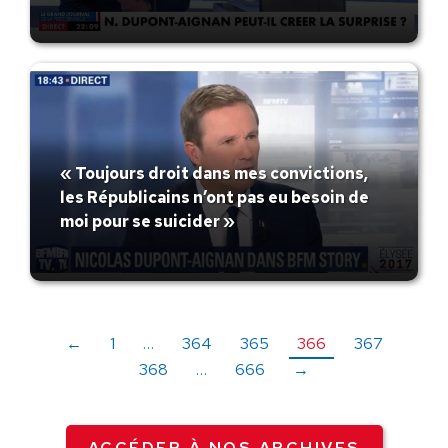
« Toujours droit dans mes convictions,
les Républicains n’ont pas eu besoin de
moi pour se suicider »
←
1
…
364
365
366
367
368
…
666
→
ACCÉDER À NOS ARCHIVES