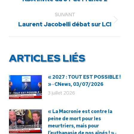
précédent
:
SUIVANT
Article
Laurent Jacobelli débat sur LCI
suivant
:
ARTICLES LIÉS
« 2027 : TOUT EST POSSIBLE !
» · CNews, 03/07/2026
3 juillet 2026
« La Macronie est contre la
peine de mort pour les
meurtriers, mais pour
l’euthanasie de nos aînés ! » ·