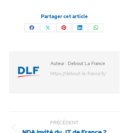
Partager cet article
Partager
Partager
Partager
Partager
Partager
sur
sur
sur
sur
sur
Facebook
X
Pinterest
LinkedIn
WhatsApp
Auteur :
Debout La France
https://debout-la-france.fr/
PRÉCÉDENT
Article
NDA invité du JT de France 2