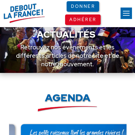
Panneau de gestion des cookies
DONNER
ADHÉRER
ACTUALITÉS
Retrouvez nos événements et les
différents articles de notre site et de
notre mouvement.
AGENDA