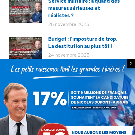
Service militaire : à quand des
mesures sérieuses et
réalistes ?
28 novembre 2025
Budget : l’imposture de trop.
La destitution au plus tôt !
24 novembre 2025
X
Rechercher
Recherche
: