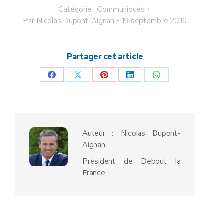
Catégorie :
Communiqués
Par
Nicolas Dupont-Aignan
19 septembre 2019
Partager cet article
Partager
Partager
Partager
Partager
Partager
sur
sur
sur
sur
sur
Facebook
X
Pinterest
LinkedIn
WhatsApp
Auteur :
Nicolas Dupont-
Aignan
Président de Debout la
France