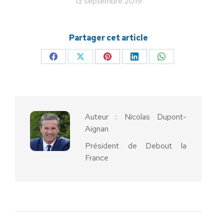
13 septembre 2019
Partager cet article
Partager
Partager
Partager
Partager
Partager
sur
sur
sur
sur
sur
Facebook
X
Pinterest
LinkedIn
WhatsApp
Auteur :
Nicolas Dupont-
Aignan
Président de Debout la
France