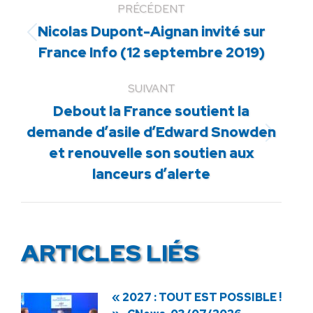
PRÉCÉDENT
Nicolas Dupont-Aignan invité sur
Article
France Info (12 septembre 2019)
précédent
:
SUIVANT
Debout la France soutient la
demande d’asile d’Edward Snowden
Article
et renouvelle son soutien aux
suivant
lanceurs d’alerte
:
ARTICLES LIÉS
« 2027 : TOUT EST POSSIBLE !