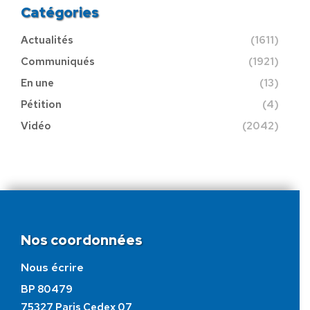
Catégories
Actualités
(1611)
Communiqués
(1921)
En une
(13)
Pétition
(4)
Vidéo
(2042)
Nos coordonnées
Nous écrire
BP 80479
75327 Paris Cedex 07