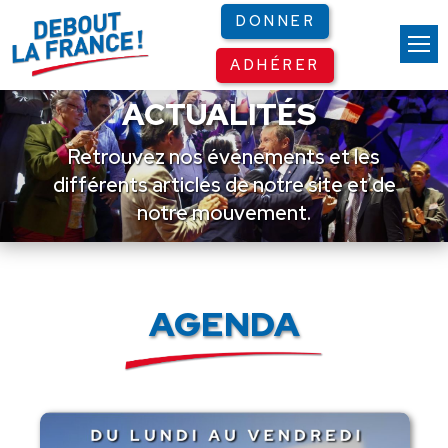
Panneau de gestion des cookies
DONNER
ADHÉRER
ACTUALITÉS
Retrouvez nos événements et les
différents articles de notre site et de
notre mouvement.
AGENDA