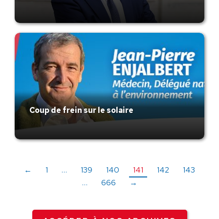
Coup de frein sur le solaire
←
1
…
139
140
141
142
143
…
666
→