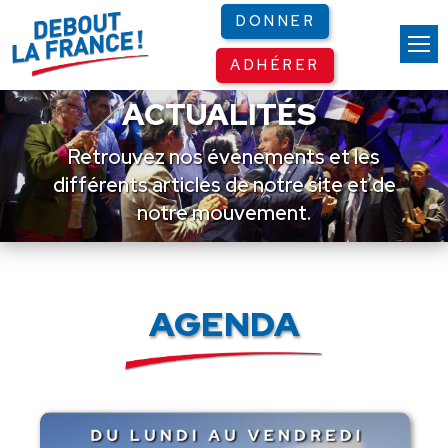
Panneau de gestion des cookies
DONNER
ADHÉRER
ACTUALITÉS
Retrouvez nos événements et les
différents articles de notre site et de
notre mouvement.
AGENDA