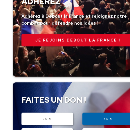
ADHÉREZ
Adhérez à Debout la France et rejoignez notre
combat pour défendre nos idées !
JE REJOINS DEBOUT LA FRANCE !
FAITES UN DON !
Montant
20 €
50 €