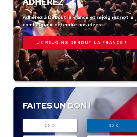
ADHÉREZ
Adhérez à Debout la France et rejoignez notre
combat pour défendre nos idées !
JE REJOINS DEBOUT LA FRANCE !
FAITES UN DON !
Montant
20 €
50 €