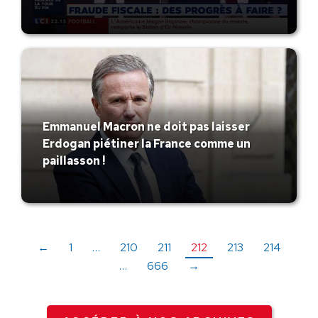
Emmanuel Macron ne doit pas laisser
Erdogan piétiner la France comme un
paillasson !
←
1
…
210
211
212
213
214
…
666
→