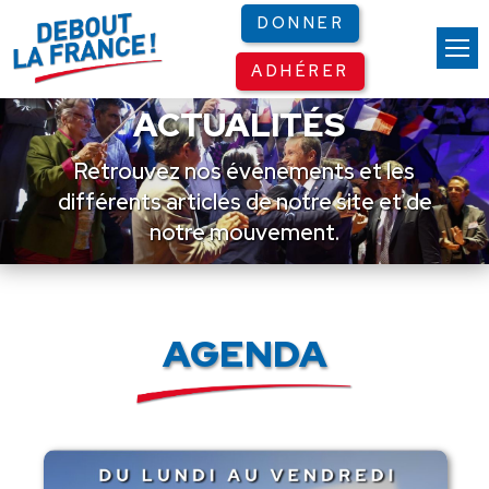
Panneau de gestion des cookies
DONNER
ADHÉRER
ACTUALITÉS
Retrouvez nos événements et les
différents articles de notre site et de
notre mouvement.
AGENDA