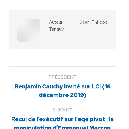
Facebook
X
Pinterest
LinkedIn
WhatsApp
Auteur :
Jean-Philippe
Tanguy
PRÉCÉDENT
Benjamin Cauchy invité sur LCI (16
Article
décembre 2019)
précédent
:
SUIVANT
Recul de l’exécutif sur l’âge pivot : la
Article
manipulation d’Emmanuel Macron