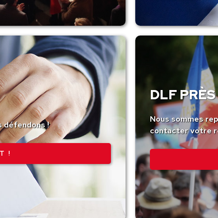
DLF PRÈS 
Nous sommes repr
s défendons !
contacter votre r
T !