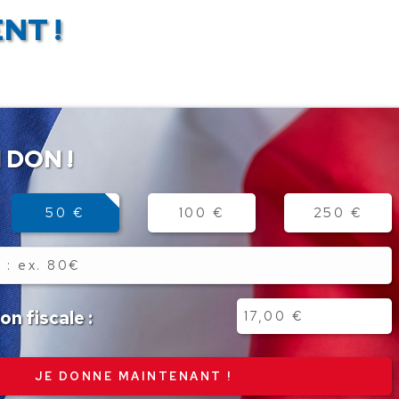
NT !
 DON !
50 €
100 €
250 €
n fiscale :