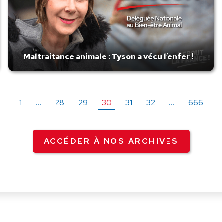
Maltraitance animale : Tyson a vécu l’enfer !
←
1
…
28
29
30
31
32
…
666
ACCÉDER À NOS ARCHIVES