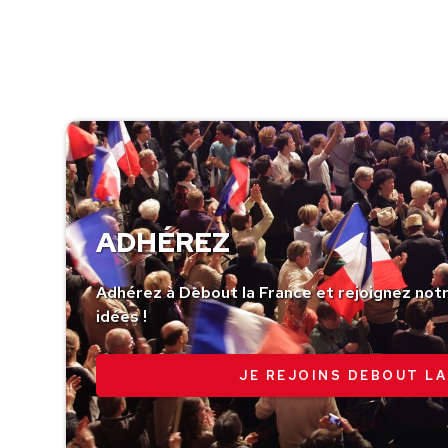
ADHÉREZ
Adhérez à Debout la France et rejoignez no
idées !
JE REJOINS DEBOUT LA