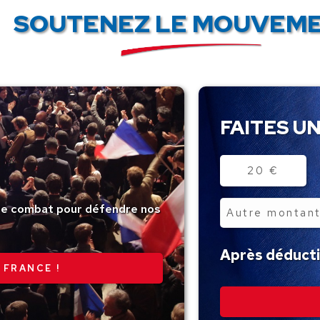
SOUTENEZ LE MOUVEME
FAITES UN
Montant
20 €
tre combat pour défendre nos
Autre
montant
Après déductio
 FRANCE !