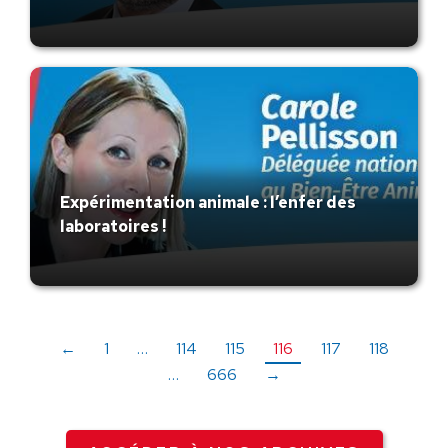
Expérimentation animale : l’enfer des
laboratoires !
←
1
…
114
115
116
117
118
…
666
→