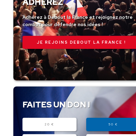
ADHÉREZ
Adhérez à Debout la France et rejoignez notre
combat pour défendre nos idées !
JE REJOINS DEBOUT LA FRANCE !
FAITES UN DON !
Montant
20 €
50 €