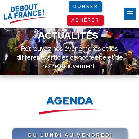
Panneau de gestion des cookies
DONNER
ADHÉRER
ACTUALITÉS
Retrouvez nos événements et les
différents articles de notre site et de
notre mouvement.
AGENDA