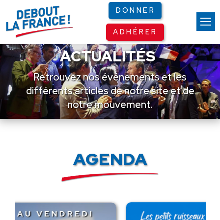
Panneau de gestion des cookies
DONNER
ADHÉRER
ACTUALITÉS
Retrouvez nos événements et les
différents articles de notre site et de
notre mouvement.
AGENDA