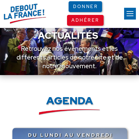
Panneau de gestion des cookies
DONNER
ADHÉRER
ACTUALITÉS
Retrouvez nos événements et les
différents articles de notre site et de
notre mouvement.
AGENDA