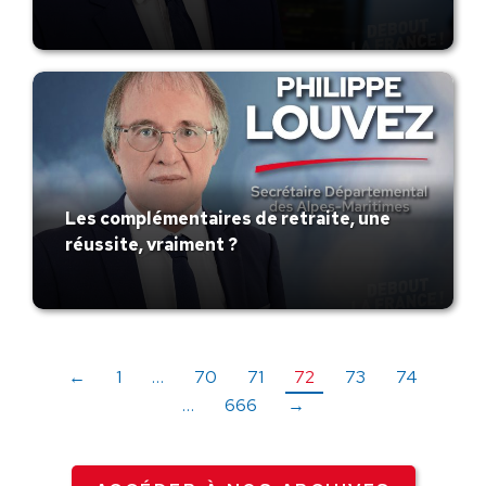
Les complémentaires de retraite, une
réussite, vraiment ?
←
1
…
70
71
72
73
74
…
666
→