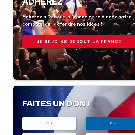
ADHÉREZ
Adhérez à Debout la France et rejoignez notre
combat pour défendre nos idées !
JE REJOINS DEBOUT LA FRANCE !
FAITES UN DON !
Montant
20 €
50 €