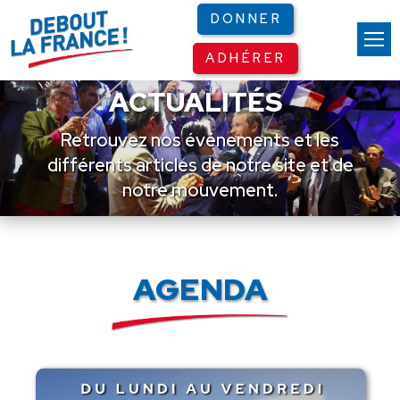
Panneau de gestion des cookies
DONNER
ADHÉRER
ACTUALITÉS
Retrouvez nos événements et les
différents articles de notre site et de
notre mouvement.
AGENDA