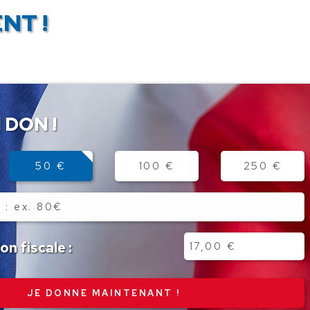
NT !
 DON !
50 €
100 €
250 €
n fiscale :