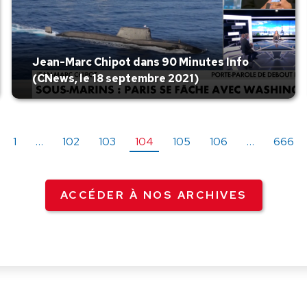
Jean-Marc Chipot dans 90 Minutes Info
(CNews, le 18 septembre 2021)
1
…
102
103
104
105
106
…
666
ACCÉDER À NOS ARCHIVES