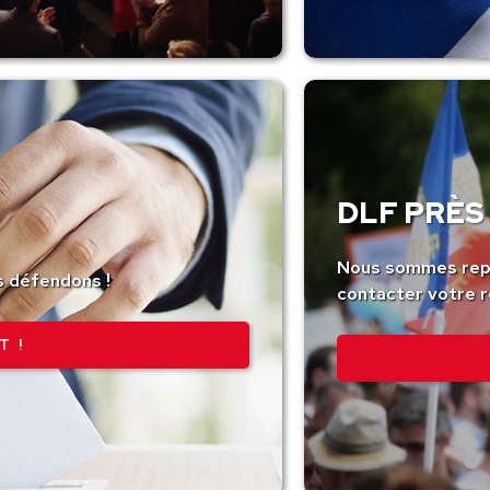
DLF PRÈS 
Nous sommes repr
s défendons !
contacter votre r
T !