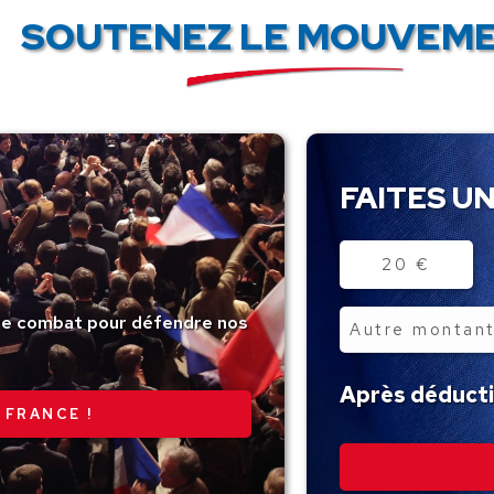
SOUTENEZ LE MOUVEME
FAITES UN
Montant
20 €
tre combat pour défendre nos
Autre
montant
Après déductio
 FRANCE !