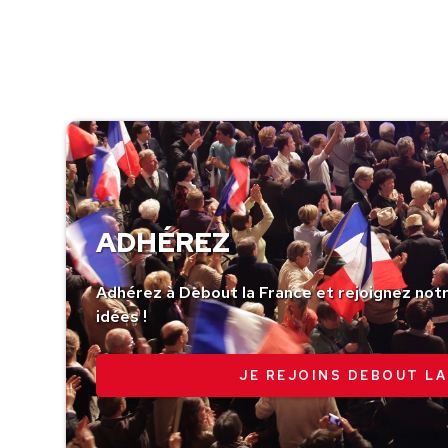
ADHÉREZ
Adhérez à Debout la France et rejoignez no
idées !
JE REJOINS DEBOUT LA