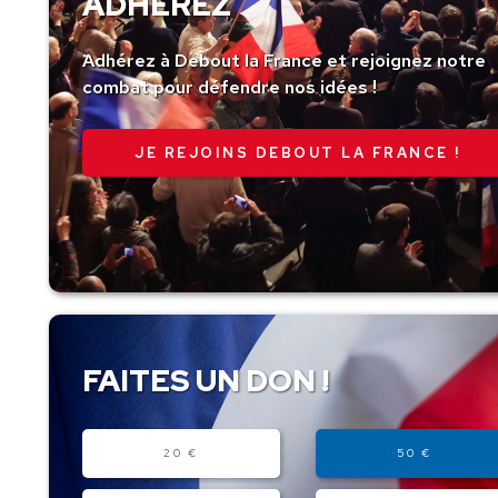
ADHÉREZ
Adhérez à Debout la France et rejoignez notre
combat pour défendre nos idées !
JE REJOINS DEBOUT LA FRANCE !
FAITES UN DON !
Montant
20 €
50 €