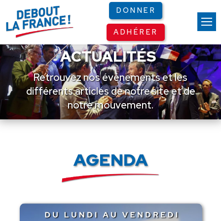
Panneau de gestion des cookies
DONNER
ADHÉRER
ACTUALITÉS
Retrouvez nos événements et les
différents articles de notre site et de
notre mouvement.
AGENDA