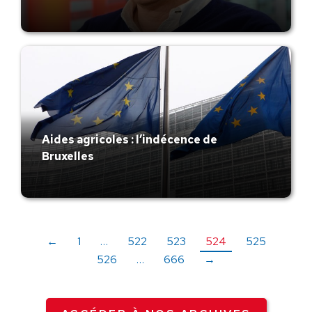
Aides agricoles : l’indécence de
Bruxelles
←
1
…
522
523
524
525
526
…
666
→