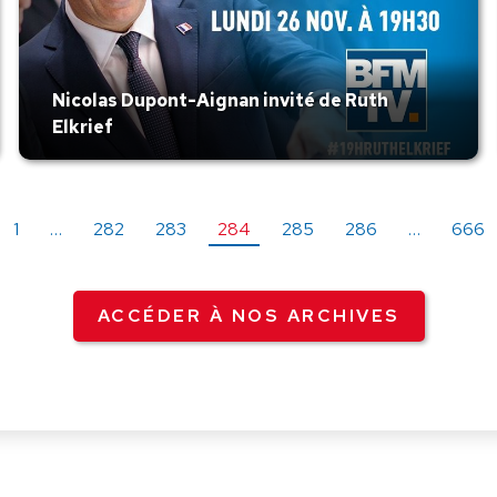
Nicolas Dupont-Aignan invité de Ruth
Elkrief
1
…
282
283
284
285
286
…
666
ACCÉDER À NOS ARCHIVES