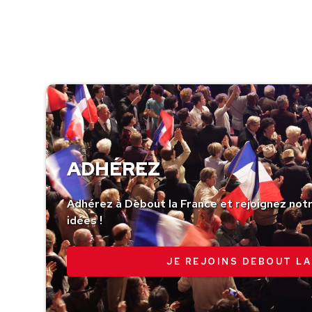
ADHÉREZ
Adhérez à Debout la France et rejoignez no
idées !
JE REJOINS DEBOUT LA