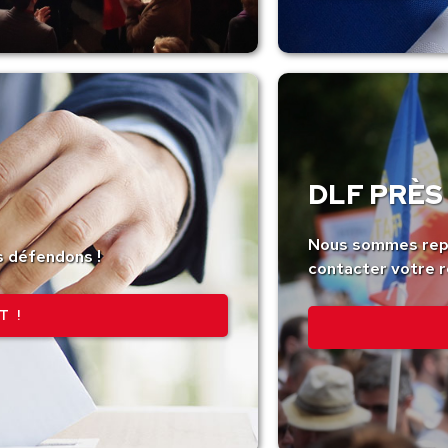
DLF PRÈS 
Nous sommes repr
s défendons !
contacter votre r
T !