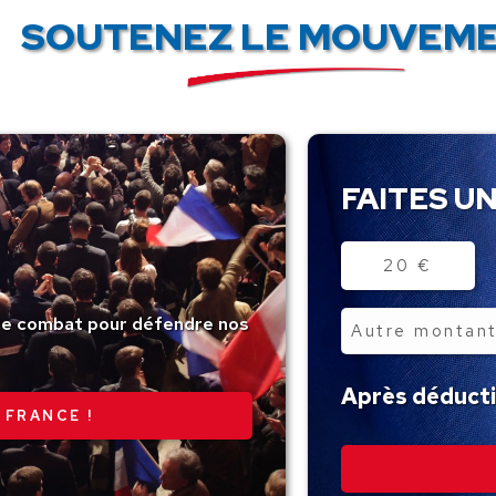
SOUTENEZ LE MOUVEME
FAITES UN
Montant
20 €
tre combat pour défendre nos
Autre
montant
Après déductio
 FRANCE !