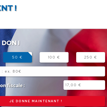
NT !
 DON !
50 €
100 €
250 €
n fiscale :