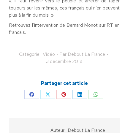
« Il faut revenir vers le peuple et arrêter de taper
toujours sur les mêmes, ces français qui n’en peuvent
plus à la fin du mois. »
Retrouvez l’intervention de Bernard Monot sur RT en
francais.
Catégorie :
Vidéo
Par
Debout La France
3 décembre 2018
Partager cet article
Partager
Partager
Partager
Partager
Partager
sur
sur
sur
sur
sur
Facebook
X
Pinterest
LinkedIn
WhatsApp
Auteur :
Debout La France