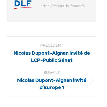
https://debout-la-france.fr/
PRÉCÉDENT
Nicolas Dupont-Aignan invité de
Article
LCP-Public Sénat
précédent
:
SUIVANT
Nicolas Dupont-Aignan invité
Article
d’Europe 1
suivant
: