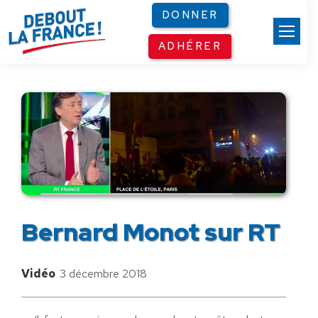
Panneau de gestion des cookies
DONNER
ADHÉRER
Bernard Monot sur RT
Vidéo
3 décembre 2018