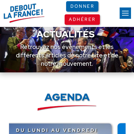
Panneau de gestion des cookies
DONNER
ADHÉRER
ACTUALITÉS
Retrouvez nos événements et les
différents articles de notre site et de
notre mouvement.
AGENDA