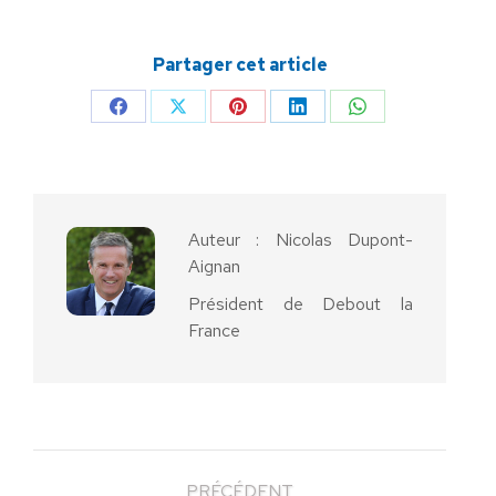
Partager cet article
Partager
Partager
Partager
Partager
Partager
sur
sur
sur
sur
sur
Facebook
X
Pinterest
LinkedIn
WhatsApp
Auteur :
Nicolas Dupont-
Aignan
Président de Debout la
France
PRÉCÉDENT