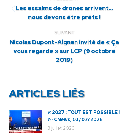
Les essaims de drones arrivent…
Article
nous devons être prêts !
précédent
:
SUIVANT
Nicolas Dupont-Aignan invité de « Ça
Article
vous regarde » sur LCP (9 octobre
suivant
2019)
:
ARTICLES LIÉS
« 2027 : TOUT EST POSSIBLE !
» · CNews, 03/07/2026
3 juillet 2026