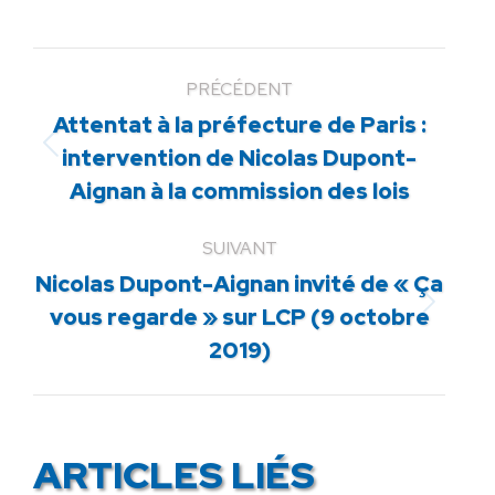
PRÉCÉDENT
Attentat à la préfecture de Paris :
Article
intervention de Nicolas Dupont-
précédent
Aignan à la commission des lois
:
SUIVANT
Nicolas Dupont-Aignan invité de « Ça
Article
vous regarde » sur LCP (9 octobre
suivant
2019)
:
ARTICLES LIÉS