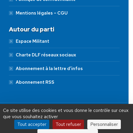
Mentions légales – CGU
Autour du parti
Espace Militant
Charte DLF réseaux sociaux
Abonnement à la lettre d’infos
Abonnement RSS
AIDEZ NOUS À
LIBÉRER LA FRANCE
JE FAIS UN DON À DLF
Ce site utilise des cookies et vous donne le contrôle sur ceux
que vous souhaitez activer
ADHÉSION
20 €
50 €
100 €
Tout accepter
Tout refuser
Personnaliser
Debout La France © 2026 | Designed by Aryup.com