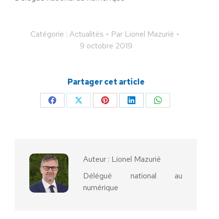
Catégorie :
Actualités
Par
Lionel Mazurié
9 octobre 2019
Partager cet article
Partager
Partager
Partager
Partager
Partager
sur
sur
sur
sur
sur
Facebook
X
Pinterest
LinkedIn
WhatsApp
Auteur :
Lionel Mazurié
Délégué national au
numérique