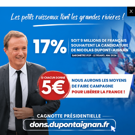
X
Présomption de légitimité de
l’usage des armes par les
forces de l’ordre
31 juillet 2026
Lorsque tout flambe et que
l’État s’affaisse.
30 juillet 2026
Zinedine Zidane, le retour du
héros : la France confie son
destin à sa plus grande
légende
29 juillet 2026
La liberté ou la Mort