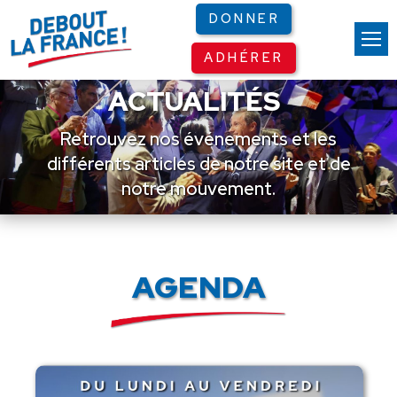
Panneau de gestion des cookies
DONNER
ADHÉRER
ACTUALITÉS
Retrouvez nos événements et les
différents articles de notre site et de
notre mouvement.
AGENDA