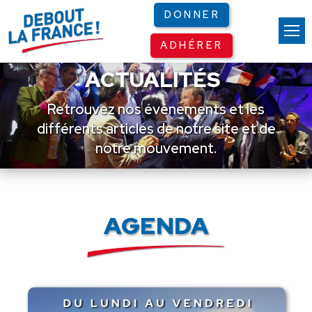
Panneau de gestion des cookies
DONNER
ADHÉRER
ACTUALITÉS
Retrouvez nos événements et les
différents articles de notre site et de
notre mouvement.
AGENDA