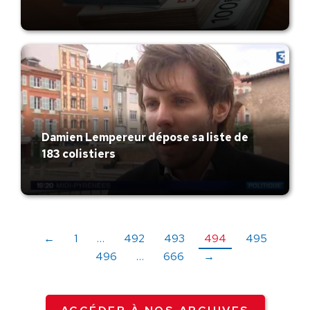
Damien Lempereur dépose sa liste de
183 colistiers
←
1
…
492
493
494
495
496
…
666
→