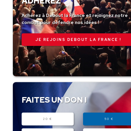
ADHÉREZ
Adhérez à Debout la France et rejoignez notre
combat pour défendre nos idées !
JE REJOINS DEBOUT LA FRANCE !
FAITES UN DON !
Montant
20 €
50 €