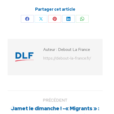
Partager cet article
Partager
Partager
Partager
Partager
Partager
sur
sur
sur
sur
sur
Facebook
X
Pinterest
LinkedIn
WhatsApp
Auteur :
Debout La France
https://debout-la-france.fr/
PRÉCÉDENT
Jamet le dimanche ! -« Migrants » :
Article