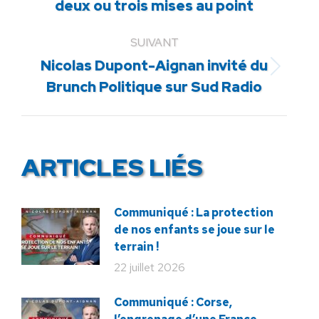
deux ou trois mises au point
précédent
:
SUIVANT
Nicolas Dupont-Aignan invité du
Article
Brunch Politique sur Sud Radio
suivant
:
ARTICLES LIÉS
Communiqué : La protection
de nos enfants se joue sur le
terrain !
22 juillet 2026
Communiqué : Corse,