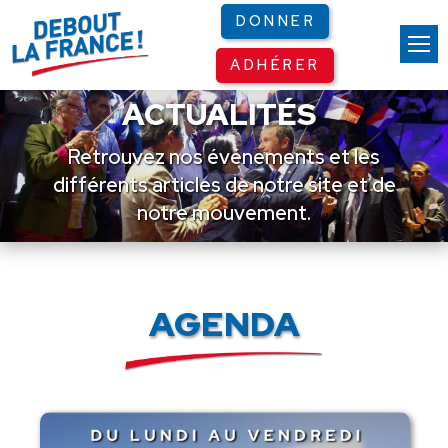
Panneau de gestion des cookies
DONNER
ADHÉRER
ACTUALITÉS
Retrouvez nos événements et les
différents articles de notre site et de
notre mouvement.
AGENDA