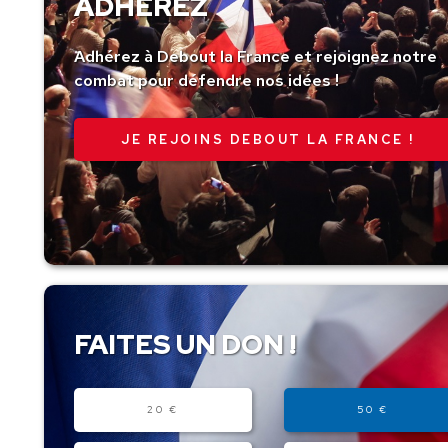
ADHÉREZ
Adhérez à Debout la France et rejoignez notre
combat pour défendre nos idées !
JE REJOINS DEBOUT LA FRANCE !
FAITES UN DON !
Montant
20 €
50 €