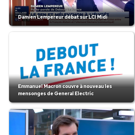
Damien Lempereur débat sur LCI Midi
Emmanuel Macron couvre à nouveau les
mensonges de General Electric