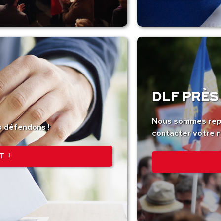
DLF PRÈS 
Nous sommes repr
s défendons !
contacter votre r
T !