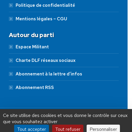
Politique de confidentialité
Mentions légales – CGU
Autour du parti
Espace Militant
Charte DLF réseaux sociaux
Abonnement à la lettre d’infos
Abonnement RSS
AIDEZ NOUS À
LIBÉRER LA FRANCE
JE FAIS UN DON À DLF
Ce site utilise des cookies et vous donne le contrôle sur ceux
que vous souhaitez activer
ADHÉSION
20 €
50 €
100 €
Tout accepter
Tout refuser
Personnaliser