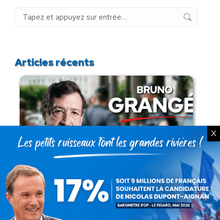
Recherche
:
Articles récents
X
Présomption de légitimité de l’usage des
armes par les forces de l’ordre