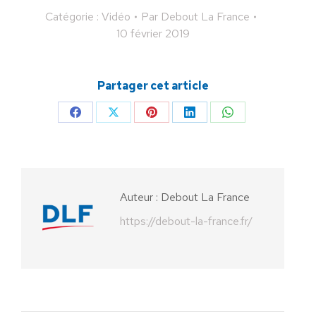
Catégorie :
Vidéo
Par
Debout La France
10 février 2019
Partager cet article
Partager
Partager
Partager
Partager
Partager
sur
sur
sur
sur
sur
Facebook
X
Pinterest
LinkedIn
WhatsApp
Auteur :
Debout La France
https://debout-la-france.fr/