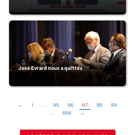
José Evrard nous a quittés
←
1
…
95
96
97
98
99
…
666
→