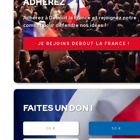
ADHÉREZ
Adhérez à Debout la France et rejoignez notre
combat pour défendre nos idées !
JE REJOINS DEBOUT LA FRANCE !
FAITES UN DON !
Montant
20 €
50 €