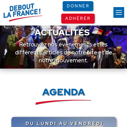
Panneau de gestion des cookies
DONNER
ADHÉRER
ACTUALITÉS
Retrouvez nos événements et les
différents articles de notre site et de
notre mouvement.
AGENDA