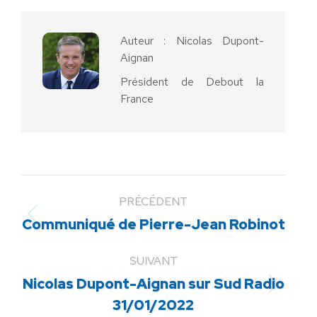
Facebook
X
Pinterest
LinkedIn
WhatsApp
Auteur :
Nicolas Dupont-
Aignan
Président de Debout la
France
PRÉCÉDENT
Article
Communiqué de Pierre-Jean Robinot
précédent
:
SUIVANT
Nicolas Dupont-Aignan sur Sud Radio
Article
31/01/2022
suivant