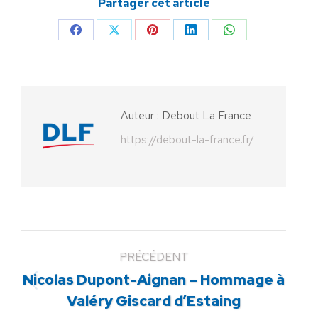
Partager cet article
Partager
Partager
Partager
Partager
Partager
sur
sur
sur
sur
sur
Facebook
X
Pinterest
LinkedIn
WhatsApp
Auteur :
Debout La France
https://debout-la-france.fr/
PRÉCÉDENT
Nicolas Dupont-Aignan – Hommage à
Article
Valéry Giscard d’Estaing
précédent