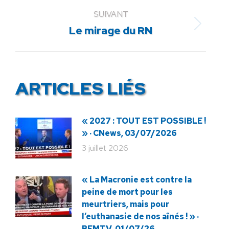
:
SUIVANT
Article
Le mirage du RN
suivant
:
ARTICLES LIÉS
« 2027 : TOUT EST POSSIBLE !
» · CNews, 03/07/2026
3 juillet 2026
« La Macronie est contre la
peine de mort pour les
meurtriers, mais pour
l’euthanasie de nos aînés ! » ·
BFMTV, 01/07/26