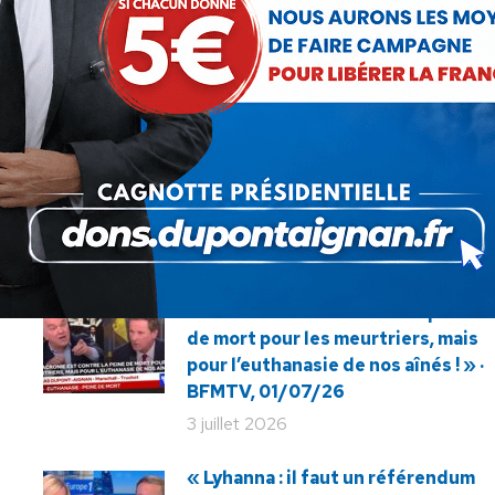
SUIVANT
NDA sur France 5 – immigration : « Il
Article
faut revenir au bon sens, comme
suivant
Theresa May et Trump »
:
« La Macronie est contre la peine
de mort pour les meurtriers, mais
pour l’euthanasie de nos aînés ! » ·
BFMTV, 01/07/26
3 juillet 2026
« Lyhanna : il faut un référendum