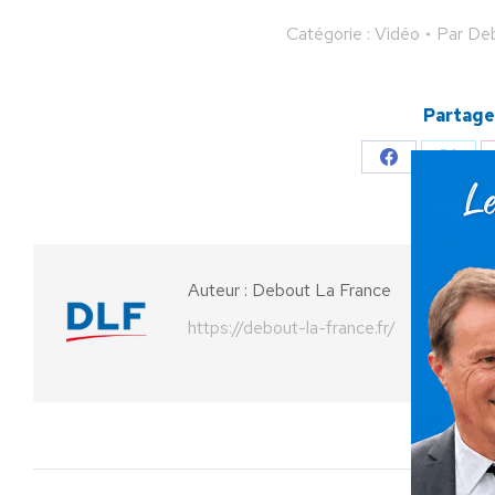
Catégorie :
Vidéo
Par
Deb
Partager
Partager
Parta
sur
sur
Facebook
X
Auteur :
Debout La France
https://debout-la-france.fr/