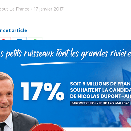
out La France
17 janvier 2017
 cet article
ger
Partager
Partager
Partager
sur
sur
sur
Pinterest
LinkedIn
WhatsApp