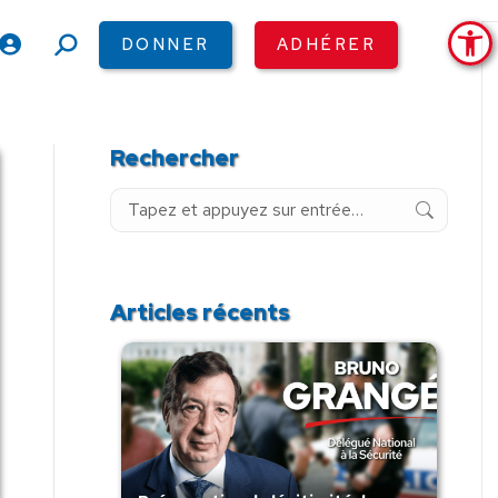
Ouv
DONNER
ADHÉRER
Recherche
:
Rechercher
Recherche
:
Articles récents