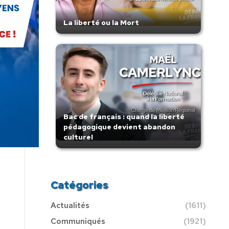
La liberté ou la Mort
Bac de français : quand la liberté
pédagogique devient abandon
culturel
Catégories
Actualités
(1611)
Communiqués
(1921)