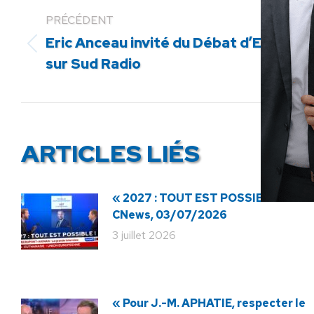
PRÉCÉDENT
Eric Anceau invité du Débat d’Expert
Article
sur Sud Radio
précédent
:
ARTICLES LIÉS
« 2027 : TOUT EST POSSIBLE ! » ·
CNews, 03/07/2026
3 juillet 2026
« Pour J.-M. APHATIE, respecter le