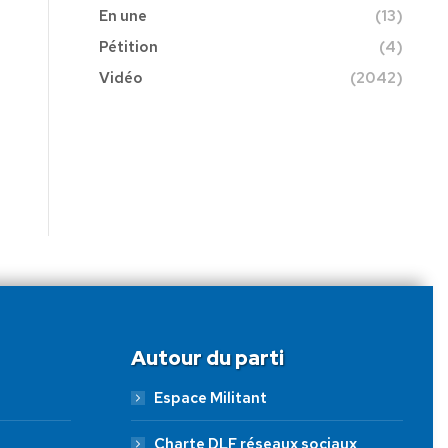
En une
(13)
Pétition
(4)
Vidéo
(2042)
Autour du parti
Espace Militant
Charte DLF réseaux sociaux