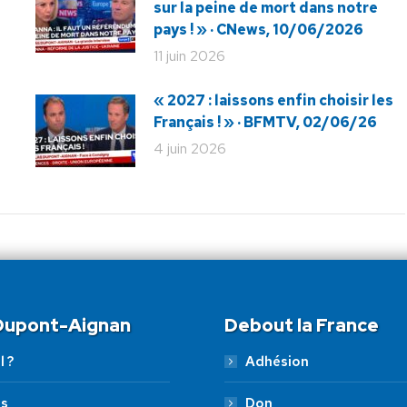
sur la peine de mort dans notre
pays ! » · CNews, 10/06/2026
11 juin 2026
« 2027 : laissons enfin choisir les
Français ! » · BFMTV, 02/06/26
4 juin 2026
 Dupont-Aignan
Debout la France
l ?
Adhésion
es
Don