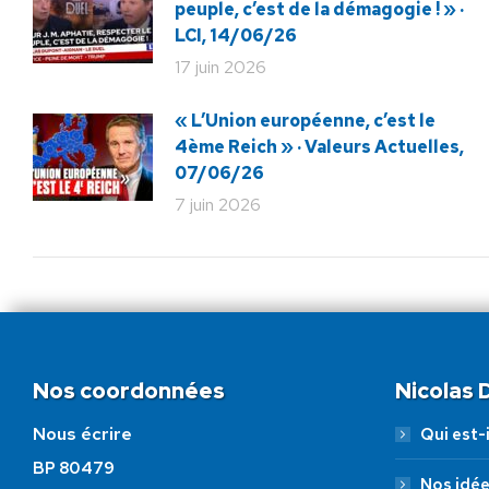
peuple, c’est de la démagogie ! » ·
LCI, 14/06/26
17 juin 2026
« L’Union européenne, c’est le
4ème Reich » · Valeurs Actuelles,
07/06/26
7 juin 2026
Nos coordonnées
Nicolas
Nous écrire
Qui est-i
BP 80479
Nos idé