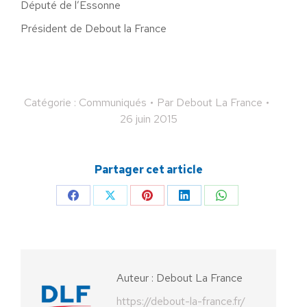
Député de l’Essonne
Président de Debout la France
Catégorie :
Communiqués
Par
Debout La France
26 juin 2015
Partager cet article
Partager
Partager
Partager
Partager
Partager
sur
sur
sur
sur
sur
Facebook
X
Pinterest
LinkedIn
WhatsApp
Auteur :
Debout La France
https://debout-la-france.fr/