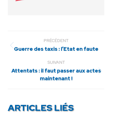
PRÉCÉDENT
Article
Guerre des taxis : l’Etat en faute
précédent
:
SUIVANT
Attentats : il faut passer aux actes
Article
maintenant !
suivant
:
ARTICLES LIÉS