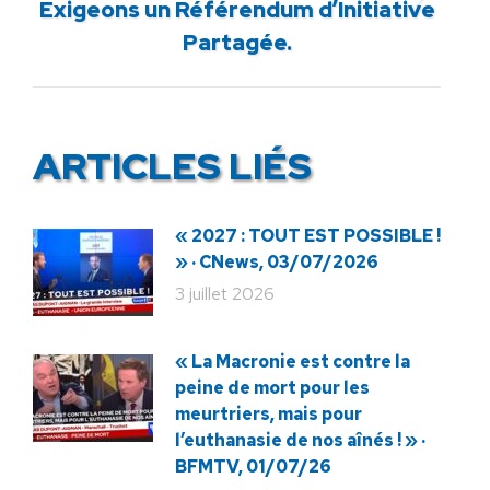
Article
Exigeons un Référendum d’Initiative
suivant
Partagée.
:
ARTICLES LIÉS
« 2027 : TOUT EST POSSIBLE !
» · CNews, 03/07/2026
3 juillet 2026
« La Macronie est contre la
peine de mort pour les
meurtriers, mais pour
l’euthanasie de nos aînés ! » ·
BFMTV, 01/07/26