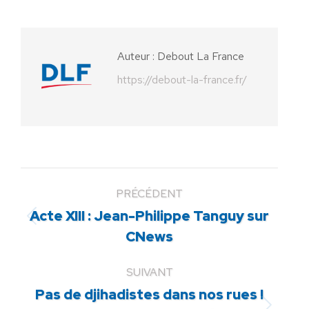
sur
sur
sur
sur
sur
Facebook
X
Pinterest
LinkedIn
WhatsApp
Auteur :
Debout La France
https://debout-la-france.fr/
PRÉCÉDENT
Acte XIII : Jean-Philippe Tanguy sur
Article
CNews
précédent
:
SUIVANT
Pas de djihadistes dans nos rues !