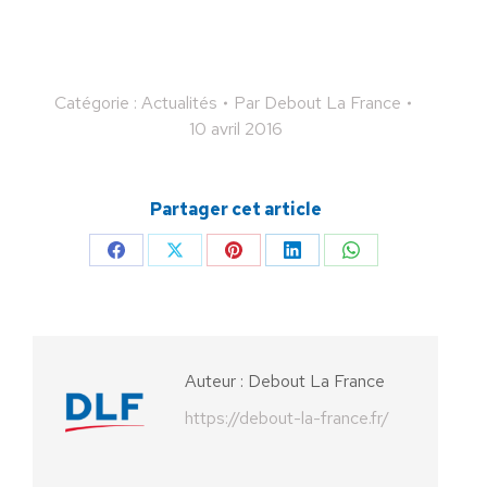
Catégorie :
Actualités
Par
Debout La France
10 avril 2016
Partager cet article
Partager
Partager
Partager
Partager
Partager
sur
sur
sur
sur
sur
Facebook
X
Pinterest
LinkedIn
WhatsApp
Auteur :
Debout La France
https://debout-la-france.fr/