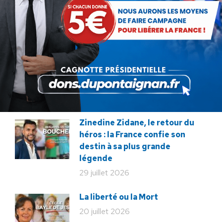
Présomption de légitimité de
l’usage des armes par les
forces de l’ordre
31 juillet 2026
Lorsque tout flambe et que
l’État s’affaisse.
30 juillet 2026
Zinedine Zidane, le retour du
héros : la France confie son
destin à sa plus grande
légende
29 juillet 2026
La liberté ou la Mort
20 juillet 2026