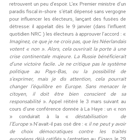
retrouvent un peu d’espoir. L’ex Premier ministre d’un
paradis fiscal in-shore s’était dépensé sans vergogne
pour influencer les électeurs, lançant des fusées de
détresse: il appelait dès le 9 janvier (dans l’influent
quotidien NRC ) les électeurs à approuver l’accord : «
Imaginez, ce que je ne crois pas, que les Néerlandais
votent « non ». Alors, cela ouvrirait la porte à une
crise continentale majeure. La Russie bénéficierait
d’une victoire facile. Je ne critique pas le système
politique au Pays-Bas, ou la possibilité de
s’exprimer, mais je dis attention, cela pourrait
changer l’équilibre en Europe. Sans menacer le
citoyen, il doit être bien conscient de sa
responsabilité
». Appel réitéré le 3 mars suivant au
cours d’une conférence donnée à La Haye : un « non
» conduirait à la «
déstabilisation
de
l’Europe
».N’avait-il pas osé dire : «
il ne peut y avoir
de choix démocratiques contre les traités
européens déjà ratifiés
» (entretien au
Figaro
, le 29