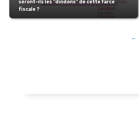
seront-ils les ’’dindons’’ de cette farce
fiscale ?
←