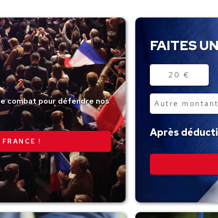
FAITES UN
Montant
20 €
tre combat pour défendre nos
Autre
montant
Après déductio
 FRANCE !