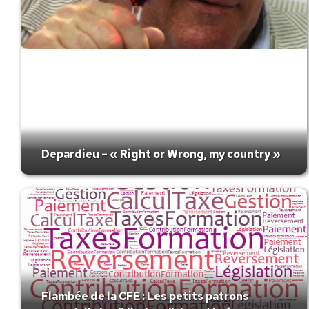
Depardieu – « Right or Wrong, my country »
Flambée de la CFE : Les petits patrons