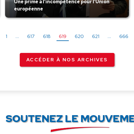
Une prime à l’incompétence pour l’Union
européenne
1
…
617
618
619
620
621
…
666
ACCÉDER À NOS ARCHIVES
SOUTENEZ LE MOUVEME