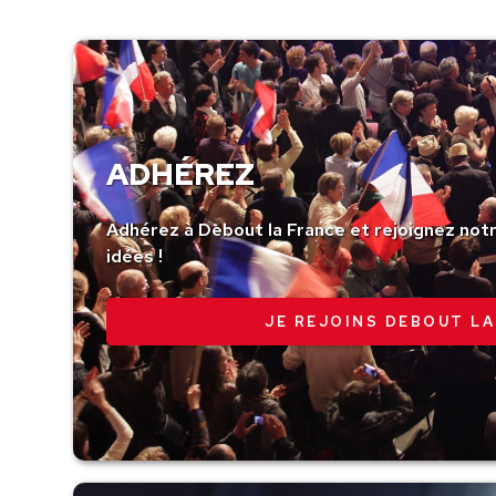
ADHÉREZ
Adhérez à Debout la France et rejoignez no
idées !
JE REJOINS DEBOUT LA