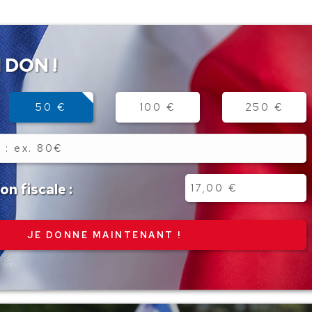
 DON !
50 €
100 €
250 €
n fiscale :